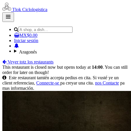
Tlok Ciclologistica
Open
main
menu
MX$0.00
Iniciar sesión
Aragonés
Veyer totz los restaurants
This restaurant is closed now but opens today at
14:00
. You can still
order for later on though!
Este restaurant tamién accepta pedius en cita. Si vusté ye un
client referenciau,
Connecte-se
pa creyar una cita.
nos Contacte
pa
mas información.