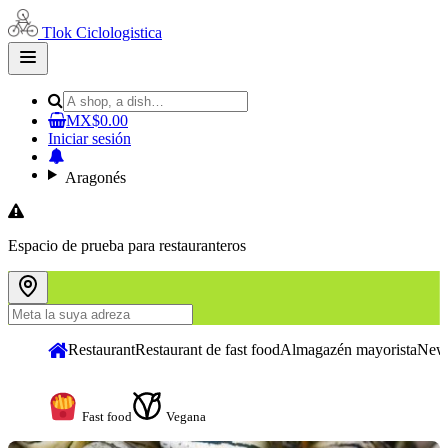
Tlok Ciclologistica
Open
main
menu
MX$0.00
Iniciar sesión
Aragonés
Espacio de prueba para restauranteros
Restaurant
Restaurant de fast food
Almagazén mayorista
New
Fast food
Vegana