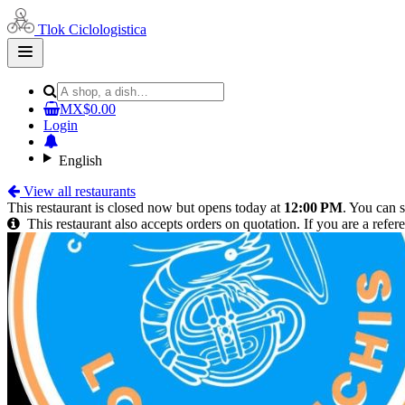
Tlok Ciclologistica
Open
main
menu
MX$0.00
Login
English
View all restaurants
This restaurant is closed now but opens today at
12:00 PM
. You can s
This restaurant also accepts orders on quotation. If you are a refe