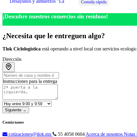
Desayunos y almuerzos "La Perla"
Comida rápida
¡Descubre nuestros comercios sin residuos!
¿Necesita que le entreguen algo?
Tlok Ciclologistica
está operando a nivel local con servicios ecologic
Dirección
Instrucciones para la entrega
Siguiente →
Contáctanos
cotizaciones@tlok.mx
55 4058 0604
Acerca de nosotros
Notas 