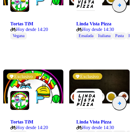
Tortas TiM
Linda Vista Pizza
Hoy desde 14:20
Hoy desde 14:30
za 82, Buenavista, Ciudad de México, CDMX,…
Vegana
Ensalada
Italiana
Pasta
Pi
Exclusivo
Exclusivo
Tortas TiM
Linda Vista Pizza
Hoy desde 14:20
Hoy desde 14:30