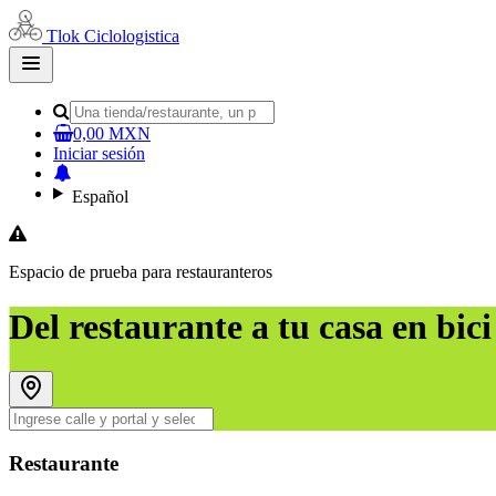
Tlok Ciclologistica
Open
main
menu
0,00 MXN
Iniciar sesión
Español
Espacio de prueba para restauranteros
Del restaurante a tu casa en bici
Restaurante