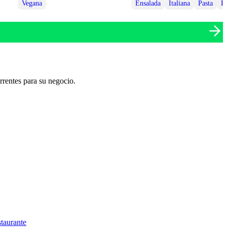
za 82, Buenavista, Ciudad de México, CDMX,…
Vegana
Ensalada
Italiana
Pasta
Pi
urrentes para su negocio.
staurante