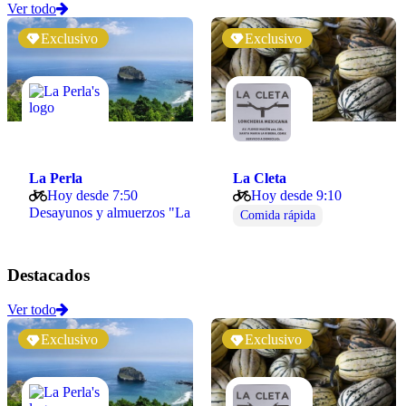
Ver todo
Exclusivo
Exclusivo
La Perla
La Cleta
Hoy desde 7:50
Hoy desde 9:10
Desayunos y almuerzos "La Perla"
Comida rápida
Destacados
Ver todo
Exclusivo
Exclusivo