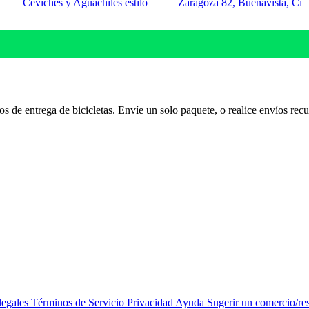
Ceviches y Aguachiles estilo Sinaloa
Zarago
os de entrega de bicicletas. Envíe un solo paquete, o realice envíos rec
legales
Términos de Servicio
Privacidad
Ayuda
Sugerir un comercio/re